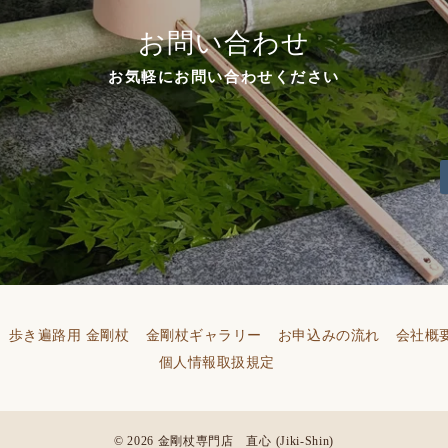
お問い合わせ
お気軽にお問い合わせください
歩き遍路用 金剛杖
金剛杖ギャラリー
お申込みの流れ
会社概
個人情報取扱規定
© 2026
金剛杖専門店 直心 (Jiki-Shin)