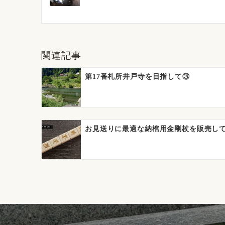
稿
ナ
ビ
関連記事
ゲ
ー
第17番札所井戸寺を目指して③
シ
ョ
ン
お見送りに最適な納棺用金剛杖を販売し