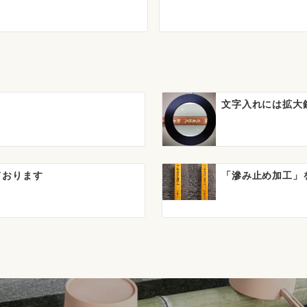
文字入れには拡大
ております
「滲み止め加工」