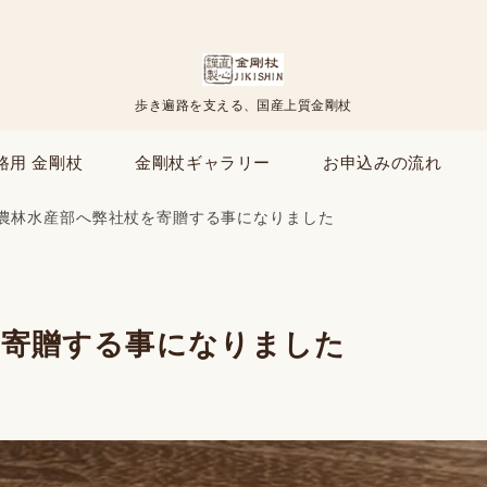
歩き遍路を支える、国産上質金剛杖
路用 金剛杖
金剛杖ギャラリー
お申込みの流れ
農林水産部へ弊社杖を寄贈する事になりました
を寄贈する事になりました