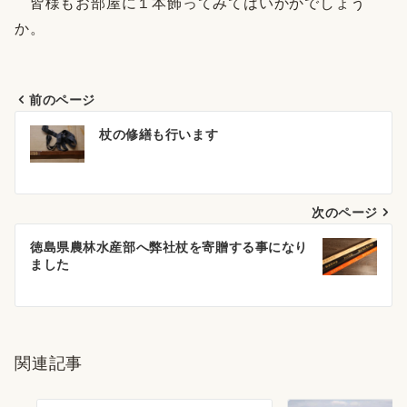
皆様もお部屋に１本飾ってみてはいかかでしょう
か。
前のページ
投
杖の修繕も行います
稿
ナ
次のページ
ビ
ゲ
徳島県農林水産部へ弊社杖を寄贈する事になり
ました
ー
シ
ョ
関連記事
ン