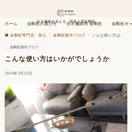
歩き遍路を支える、国産上質金剛杖
ホーム
金剛杖の選び方
歩き遍路用 金剛杖
金剛杖ギ
金剛杖専門店 直心
金剛杖製作ブログ
こんな使い方はいかがでしょうか
金剛杖製作ブログ
こんな使い方はいかがでしょうか
2024年3月23日