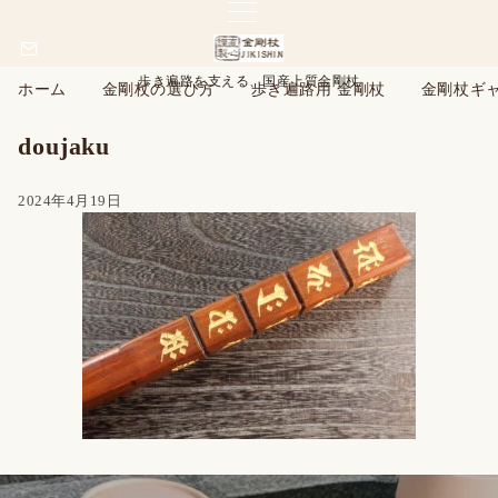
歩き遍路を支える、国産上質金剛杖
ホーム
金剛杖の選び方
歩き遍路用 金剛杖
金剛杖ギ
doujaku
2024年4月19日