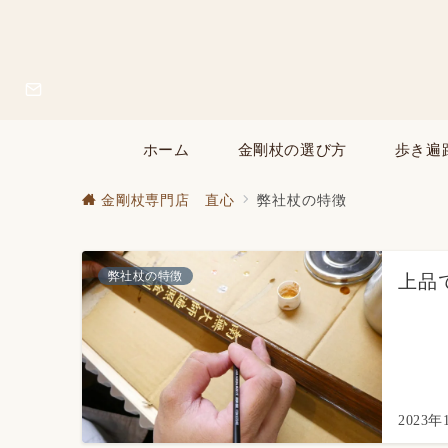
ホーム
金剛杖の選び方
歩き遍
金剛杖専門店 直心
弊社杖の特徴
弊社杖の特徴
上品
2023年