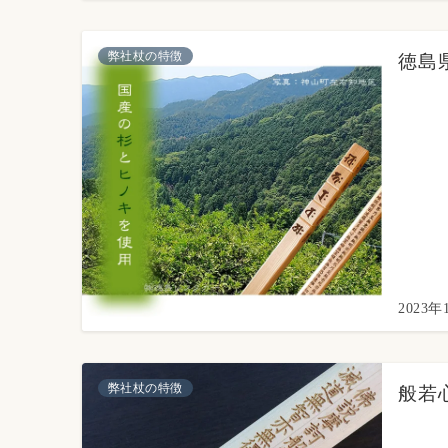
弊社杖の特徴
徳島
2023年
弊社杖の特徴
般若