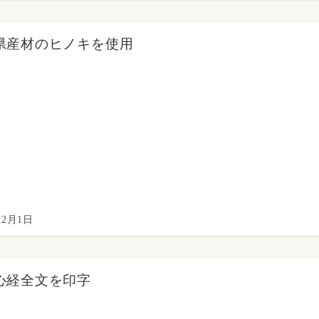
県産材のヒノキを使用
12月1日
心経全文を印字