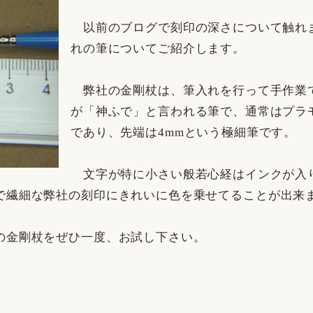
以前のブログで刻印の深さについて触れ
れの筆についてご紹介します。
弊社の金剛杖は、筆入れを行って手作業
が「神ふで」と言われる筆で、通常はプラ
であり、先端は4mmという極細筆です。
文字が特に小さい般若心経はインクが入
で繊細な弊社の刻印にきれいに色を乗せてることが出来
の金剛杖をぜひ一度、お試し下さい。