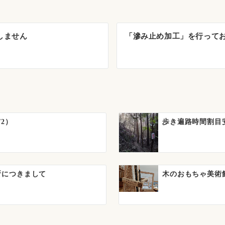
しません
「滲み止め加工」を行って
2）
歩き遍路時間割目安
所につきまして
木のおもちゃ美術