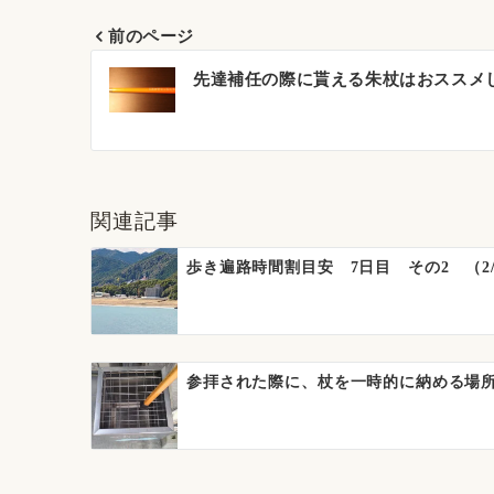
前のページ
投
先達補任の際に貰える朱杖はおススメ
稿
ナ
ビ
関連記事
ゲ
ー
歩き遍路時間割目安 7日目 その2 （2/
シ
ョ
ン
参拝された際に、杖を一時的に納める場