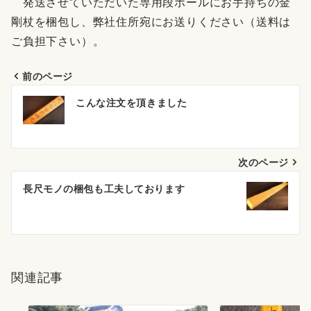
発送させていただいた専用段ボールにお手持ちの金
剛杖を梱包し、弊社住所宛にお送りください（送料は
ご負担下さい）。
前のページ
投
こんな注文を頂きました
稿
ナ
次のページ
ビ
ゲ
長尺モノの梱包も工夫しております
ー
シ
ョ
関連記事
ン