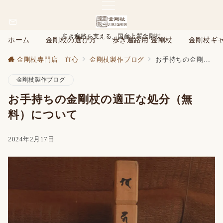
歩き遍路を支える、国産上質金剛杖
ホーム
金剛杖の選び方
歩き遍路用 金剛杖
金剛杖ギ
金剛杖専門店 直心
金剛杖製作ブログ
お手持ちの金剛杖の適正な処分（無料）について
金剛杖製作ブログ
お手持ちの金剛杖の適正な処分（無
料）について
2024年2月17日